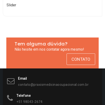
Slider
Tem alguma dúvida?
Não hesite em nos contatar agora mesmo!
CONTATO
Email
contato@praxismedicinaocupacional.com.br
Telefone
+51 98043-2674