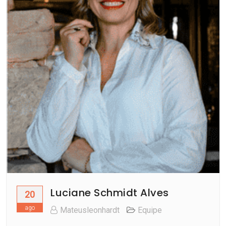
Luciane Schmidt Alves
20
ago
Mateusleonhardt
Equipe