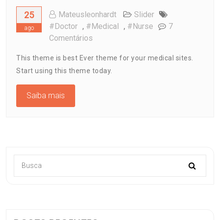
25
Mateusleonhardt
Slider
#doctor
,
#medical
,
#nurse
7
ago
Em
Comentários
This theme is best Ever theme for your medical sites.
Start using this theme today.
Saiba mais