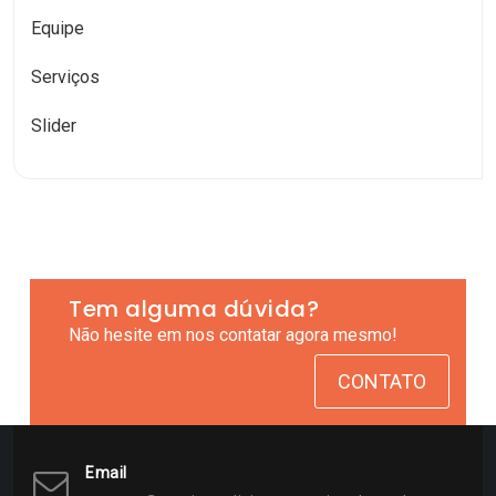
Equipe
Serviços
Slider
Tem alguma dúvida?
Não hesite em nos contatar agora mesmo!
CONTATO
Email