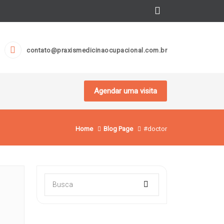
contato@praxismedicinaocupacional.com.br
Agendar uma visita
Home
Blog Page
#doctor