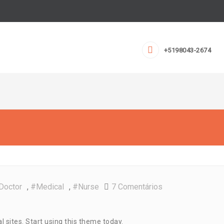
+5198043-2674
Em
doctor
,
#medical
,
#nurse
7 Comentários
 sites. Start using this theme today.