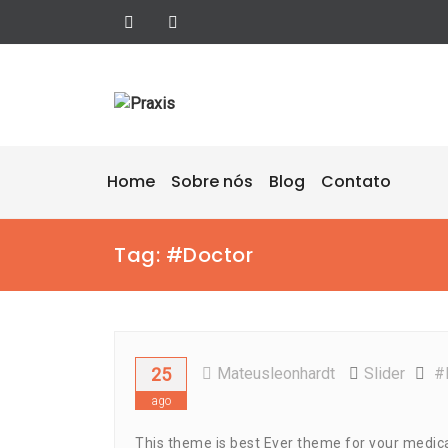
Skip
to
content
Home
Sobre nós
Blog
Contato
Tag:
#doctor
25
Mateusleonhardt
Slider
#
ago
This theme is best Ever theme for your medical